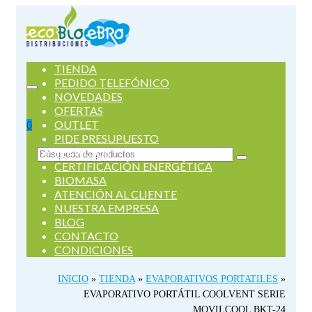
TIENDA
PEDIDO TELEFÓNICO
NOVEDADES
OFERTAS
OUTLET
0
PIDE PRESUPUESTO
SERVICIOS
Buscar
CERTIFICACIÓN ENERGÉTICA
por:
BIOMASA
ATENCIÓN AL CLIENTE
NUESTRA EMPRESA
BLOG
CONTACTO
CONDICIONES
INICIO
»
TIENDA
»
EVAPORATIVOS PORTATILES
»
EVAPORATIVO PORTÁTIL COOLVENT SERIE
MOVILCOOL BKT-24