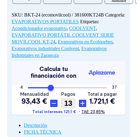
BKT-
24
cantidad
SKU:
BKT-24 (ecomovilcool) / 381600KT24B
Categoría:
EVAPORATIVOS PORTATILES
Etiquetas:
Acondicionador evaporativo
,
COOLVENT
,
EVAPORATIVO PORTÁTIL COOLVENT SERIE
MOVILCOOL KT-24
,
Evaporativos en Ecobioebro
,
Evaporativos industriales Coolvent
,
Evaporativos
Industriales en Zaragoza
Descripción
FICHA TÉCNICA