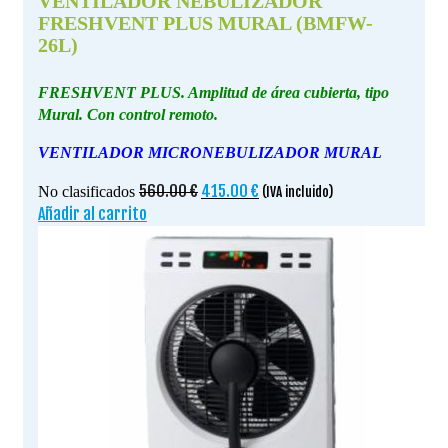
VENTILADOR NEBULIZADOR
FRESHVENT PLUS MURAL (BMFW-
26L)
FRESHVENT PLUS. Amplitud de área cubierta, tipo
Mural. Con control remoto.
VENTILADOR MICRONEBULIZADOR MURAL
El
El
560.00
€
415.00
€
No clasificados
(IVA incluido)
precio
precio
Añadir al carrito
original
actual
era:
es:
560.00 €.
415.00 €.