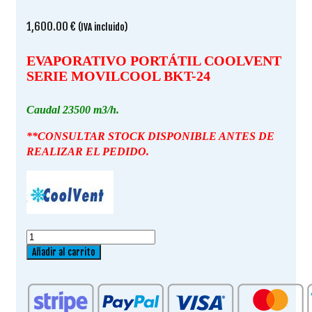
1,600.00
€
(IVA incluido)
EVAPORATIVO PORTÁTIL COOLVENT
SERIE MOVILCOOL BKT-24
Caudal 23500 m3/h.
**CONSULTAR STOCK DISPONIBLE ANTES DE
REALIZAR EL PEDIDO.
EVAPORATIVO
PORTÁTIL
Añadir al carrito
COOLVENT
SERIE
MOVILCOOL