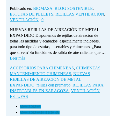
Publicado en:
BIOMASA
,
BLOG SOSTENIBLE
,
ESTUFAS DE PELLETS
,
REJILLAS VENTILACIÓN
,
VENTILACIÓN
|
0
NUEVAS REJILLAS DE AIREACIÓN DE METAL
EXPANDIDO Disponemos de rejillas de aireación de
todas las medidas y acabados, especialmente indicadas,
para todo tipo de estufas, insertables y chimeneas. ¿Para
que sirven? Su función es de salida de aire caliente, que …
Leer más
ACCESORIOS PARA CHIMENEAS
,
CHIMENEAS
,
MANTENIMIENTO CHIMENEAS
,
NUEVAS
REJILLAS DE AIREACIÓN DE METAL
EXPANDIDO
,
rejillas con premarco
,
REJILLAS PARA
INSERTABLES EN ZARAGOZA
,
VENTILACIÓN
ESTUFAS
ACCESORIOS
ACCESORIOS DE PISCINA