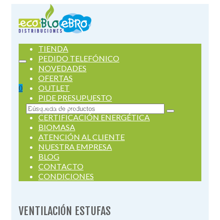
TIENDA
PEDIDO TELEFÓNICO
NOVEDADES
OFERTAS
OUTLET
0
PIDE PRESUPUESTO
SERVICIOS
Buscar
CERTIFICACIÓN ENERGÉTICA
por:
BIOMASA
ATENCIÓN AL CLIENTE
NUESTRA EMPRESA
BLOG
CONTACTO
CONDICIONES
VENTILACIÓN ESTUFAS