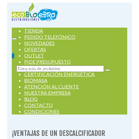
TIENDA
PEDIDO TELEFÓNICO
NOVEDADES
OFERTAS
OUTLET
0
PIDE PRESUPUESTO
SERVICIOS
Buscar
CERTIFICACIÓN ENERGÉTICA
por:
BIOMASA
ATENCIÓN AL CLIENTE
NUESTRA EMPRESA
BLOG
CONTACTO
CONDICIONES
¡VENTAJAS DE UN DESCALCIFICADOR