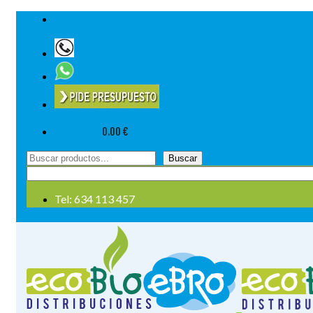
Tel: 634 113 457
Su cesta
-
0.00
€
Buscar
Buscar
por:
Tel: 634 113 457