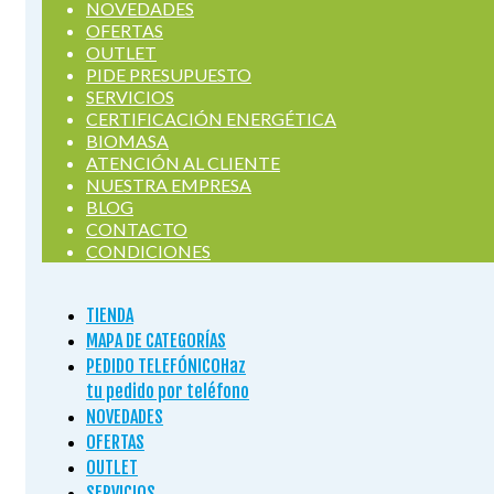
NOVEDADES
OFERTAS
OUTLET
PIDE PRESUPUESTO
SERVICIOS
CERTIFICACIÓN ENERGÉTICA
BIOMASA
ATENCIÓN AL CLIENTE
NUESTRA EMPRESA
BLOG
CONTACTO
CONDICIONES
TIENDA
MAPA DE CATEGORÍAS
PEDIDO TELEFÓNICO
Haz
tu pedido por teléfono
NOVEDADES
OFERTAS
OUTLET
SERVICIOS