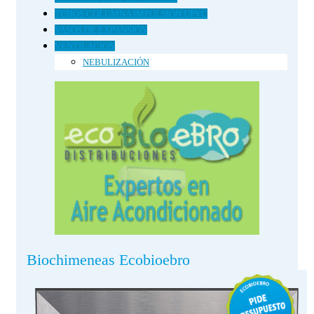
TUBOS COLUMNA IMPULSIÓN UPVC
VASOS DE EXPANSIÓN
VENTILACION
NEBULIZACIÓN
Biochimeneas Ecobioebro