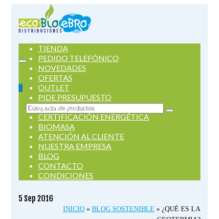
TIENDA
PEDIDO TELEFÓNICO
NOVEDADES
OFERTAS
OUTLET
0
PIDE PRESUPUESTO
SERVICIOS
Buscar
CERTIFICACIÓN ENERGÉTICA
por:
BIOMASA
ATENCIÓN AL CLIENTE
NUESTRA EMPRESA
BLOG
CONTACTO
CONDICIONES
5
Sep 2016
INICIO
»
BLOG SOSTENIBLE
»
¿QUÉ ES LA