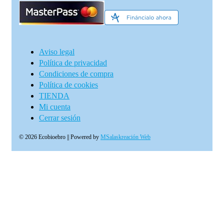
Aviso legal
Política de privacidad
Condiciones de compra
Política de cookies
TIENDA
Mi cuenta
Cerrar sesión
© 2026 Ecobioebro || Powered by
MSalaskreación Web