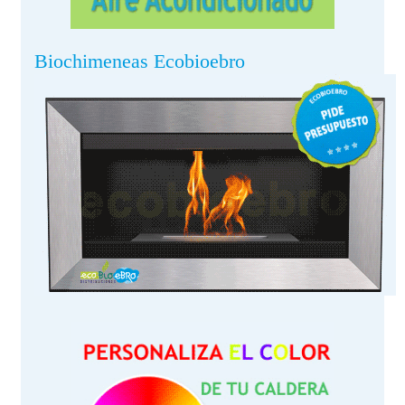
Biochimeneas Ecobioebro