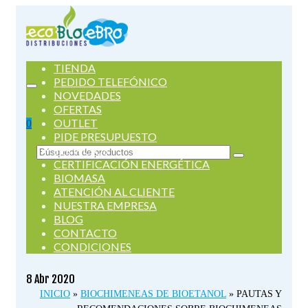
TIENDA
PEDIDO TELEFÓNICO
NOVEDADES
OFERTAS
OUTLET
0
PIDE PRESUPUESTO
SERVICIOS
Buscar
CERTIFICACIÓN ENERGÉTICA
por:
BIOMASA
ATENCIÓN AL CLIENTE
NUESTRA EMPRESA
BLOG
CONTACTO
CONDICIONES
8
Abr 2020
INICIO
»
BIOCHIMENEAS DE BIOETANOL
»
PAUTAS Y