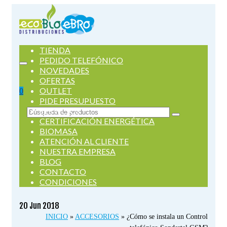
TIENDA
PEDIDO TELEFÓNICO
NOVEDADES
OFERTAS
OUTLET
0
PIDE PRESUPUESTO
SERVICIOS
Buscar
CERTIFICACIÓN ENERGÉTICA
por:
BIOMASA
ATENCIÓN AL CLIENTE
NUESTRA EMPRESA
BLOG
CONTACTO
CONDICIONES
20
Jun 2018
INICIO
»
ACCESORIOS
»
¿Cómo se instala un Control