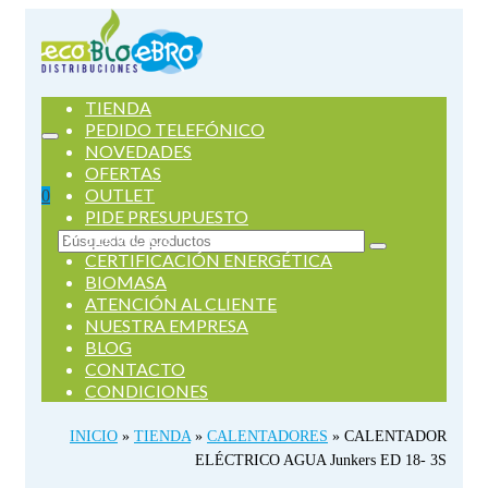
TIENDA
PEDIDO TELEFÓNICO
NOVEDADES
OFERTAS
OUTLET
0
PIDE PRESUPUESTO
SERVICIOS
Buscar
CERTIFICACIÓN ENERGÉTICA
por:
BIOMASA
ATENCIÓN AL CLIENTE
NUESTRA EMPRESA
BLOG
CONTACTO
CONDICIONES
INICIO
»
TIENDA
»
CALENTADORES
»
CALENTADOR
ELÉCTRICO AGUA Junkers ED 18- 3S