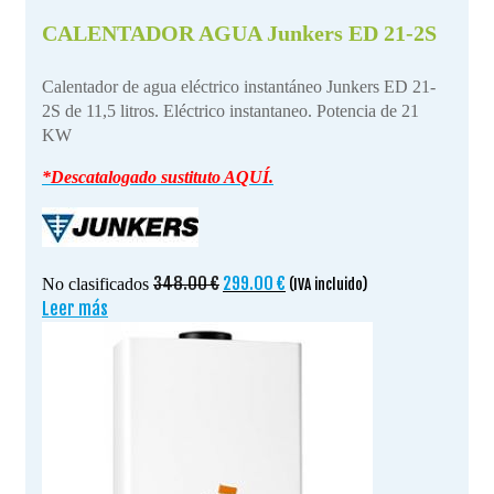
CALENTADOR AGUA Junkers ED 21-2S
Calentador de agua eléctrico instantáneo Junkers ED 21-
2S de 11,5 litros. Eléctrico instantaneo. Potencia de 21
KW
*Descatalogado sustituto AQUÍ.
El
El
348.00
€
299.00
€
No clasificados
(IVA incluido)
precio
precio
Leer más
original
actual
era:
es:
348.00 €.
299.00 €.