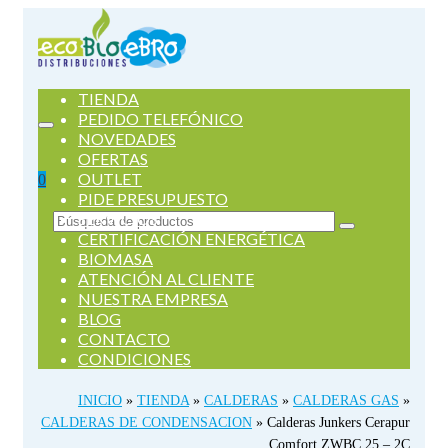
TIENDA
PEDIDO TELEFÓNICO
NOVEDADES
OFERTAS
OUTLET
0
PIDE PRESUPUESTO
SERVICIOS
Buscar
CERTIFICACIÓN ENERGÉTICA
por:
BIOMASA
ATENCIÓN AL CLIENTE
NUESTRA EMPRESA
BLOG
CONTACTO
CONDICIONES
INICIO
»
TIENDA
»
CALDERAS
»
CALDERAS GAS
»
CALDERAS DE CONDENSACION
»
Calderas Junkers Cerapur
Comfort ZWBC 25 – 2C