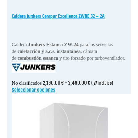
Caldera Junkers Cerapur Excellence ZWBE 32 – 2A
Caldera
Junkers Estanca ZW-24
para los servicios
de
calefacción y a.c.s. instantánea
, cámara
de
combustión estanca
y tiro forzado por turboventilador.
Rango
2,190.00
€
-
2,490.00
€
No clasificados
(IVA incluido)
de
Seleccionar opciones
Este
precios:
producto
desde
tiene
2,190.00 €
múltiples
hasta
variantes.
2,490.00 €
Las
opciones
se