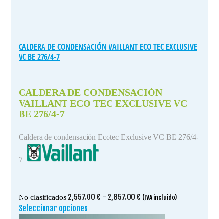
CALDERA DE CONDENSACIÓN VAILLANT ECO TEC EXCLUSIVE
VC BE 276/4-7
CALDERA DE CONDENSACIÓN
VAILLANT ECO TEC EXCLUSIVE VC
BE 276/4-7
Caldera de condensación Ecotec Exclusive VC BE 276/4-
7
Rango
2,557.00
€
-
2,857.00
€
No clasificados
(IVA incluido)
de
Seleccionar opciones
Este
precios:
producto