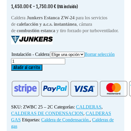
Rango
1,450.00
€
-
1,750.00
€
(IVA incluido)
de
Caldera
Junkers Estanca ZW-24
para los servicios
precios:
de
calefacción y a.c.s. instantánea
, cámara
desde
de
combustión estanca
y tiro forzado por turboventilador.
1,450.00 €
hasta
1,750.00 €
Instalación - Caldera
Borrar selección
Calderas
Junkers
Añadir al carrito
Cerapur
Comfort
ZWBC
25
–
2C
SKU:
ZWBC 25 – 2C
Categorías:
CALDERAS
,
cantidad
CALDERAS DE CONDENSACION
,
CALDERAS
GAS
Etiquetas:
Caldera de Condensación.
,
Calderas de
gas