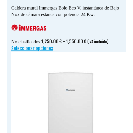
Caldera mural Immergas Eolo Eco V, instantánea de Bajo
Nox de cámara estanca con potencia 24 Kw.
Rango
1,250.00
€
-
1,550.00
€
No clasificados
(IVA incluido)
de
Seleccionar opciones
Este
precios:
producto
desde
tiene
1,250.00 €
múltiples
hasta
variantes.
1,550.00 €
Las
opciones
se
pueden
elegir
en
la
página
de