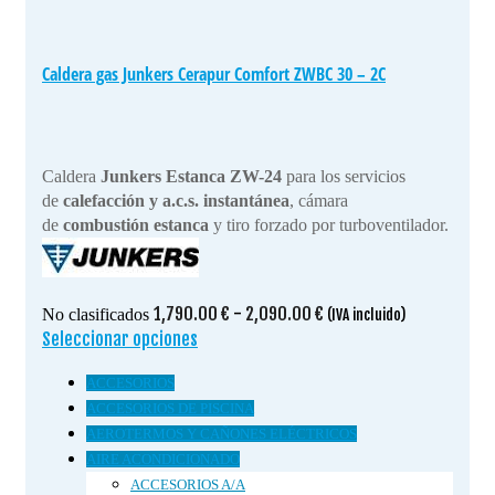
Caldera gas Junkers Cerapur Comfort ZWBC 30 – 2C
Caldera
Junkers Estanca ZW-24
para los servicios
de
calefacción y a.c.s. instantánea
, cámara
de
combustión estanca
y tiro forzado por turboventilador.
Rango
1,790.00
€
-
2,090.00
€
No clasificados
(IVA incluido)
de
Seleccionar opciones
Este
precios:
producto
ACCESORIOS
desde
tiene
1,790.00 €
ACCESORIOS DE PISCINA
múltiples
hasta
AEROTERMOS Y CAÑONES ELÉCTRICOS
variantes.
2,090.00 €
Las
AIRE ACONDICIONADO
opciones
ACCESORIOS A/A