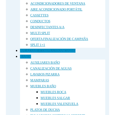
se
ACONDICIONADORES DE VENTANA
pueden
AIRE ACONDICIONADO PORTÁTIL
elegir
CASSETTES
en
CONDUCTOS
la
DESINFECTANTES A/A
página
MULTI SPLIT
de
OFERTA FINALIZACIÓN DE CAMPAÑA
producto
SPLIT 1×1
APLÁZAME (COMPRA FINANCIADA)
BAÑOS
AUXILIARES BAÑO
CANALIZACIÓN DE AGUAS
LAVABOS PIZARRA
MAMPARAS
MUEBLES BAÑO
MUEBLES ROCA
MUEBLES SALGAR
MUEBLES VALENZUELA
PLATOS DE DUCHA