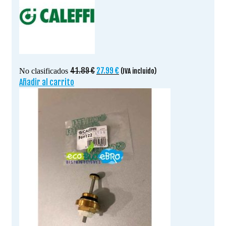
El
El
41.89
€
27.99
€
No clasificados
(IVA incluido)
precio
precio
Añadir al carrito
original
actual
era:
es:
41.89 €.
27.99 €.