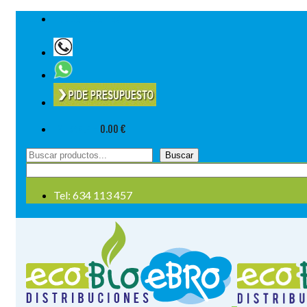
Tel: 634 113 457
Su cesta
-
0.00
€
Buscar
Buscar
por:
Tel: 634 113 457