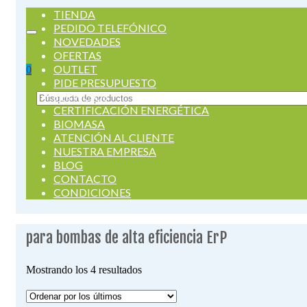
TIENDA
PEDIDO TELEFÓNICO
NOVEDADES
OFERTAS
OUTLET
0
PIDE PRESUPUESTO
SERVICIOS
Buscar
CERTIFICACIÓN ENERGÉTICA
por:
BIOMASA
ATENCIÓN AL CLIENTE
NUESTRA EMPRESA
BLOG
CONTACTO
CONDICIONES
para bombas de alta eficiencia ErP
Ordenado
Mostrando los 4 resultados
por
los