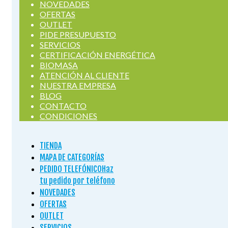
NOVEDADES
OFERTAS
OUTLET
PIDE PRESUPUESTO
SERVICIOS
CERTIFICACIÓN ENERGÉTICA
BIOMASA
ATENCIÓN AL CLIENTE
NUESTRA EMPRESA
BLOG
CONTACTO
CONDICIONES
TIENDA
MAPA DE CATEGORÍAS
PEDIDO TELEFÓNICO
Haz
tu pedido por teléfono
NOVEDADES
OFERTAS
OUTLET
SERVICIOS