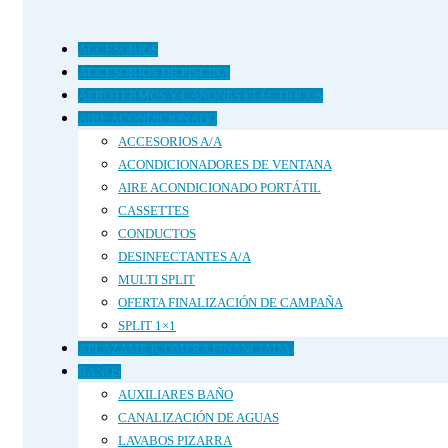
últimos
ACCESORIOS
ACCESORIOS DE PISCINA
AEROTERMOS Y CAÑONES ELÉCTRICOS
AIRE ACONDICIONADO
ACCESORIOS A/A
ACONDICIONADORES DE VENTANA
AIRE ACONDICIONADO PORTÁTIL
CASSETTES
CONDUCTOS
DESINFECTANTES A/A
MULTI SPLIT
OFERTA FINALIZACIÓN DE CAMPAÑA
SPLIT 1×1
APLÁZAME (COMPRA FINANCIADA)
BAÑOS
AUXILIARES BAÑO
CANALIZACIÓN DE AGUAS
LAVABOS PIZARRA