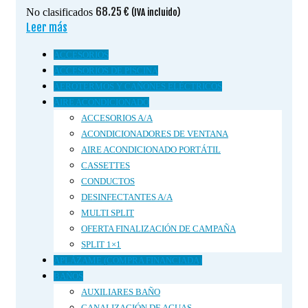
68.25
€
No clasificados
(IVA incluido)
Leer más
ACCESORIOS
ACCESORIOS DE PISCINA
AEROTERMOS Y CAÑONES ELÉCTRICOS
AIRE ACONDICIONADO
ACCESORIOS A/A
ACONDICIONADORES DE VENTANA
AIRE ACONDICIONADO PORTÁTIL
CASSETTES
CONDUCTOS
DESINFECTANTES A/A
MULTI SPLIT
OFERTA FINALIZACIÓN DE CAMPAÑA
SPLIT 1×1
APLÁZAME (COMPRA FINANCIADA)
BAÑOS
AUXILIARES BAÑO
CANALIZACIÓN DE AGUAS