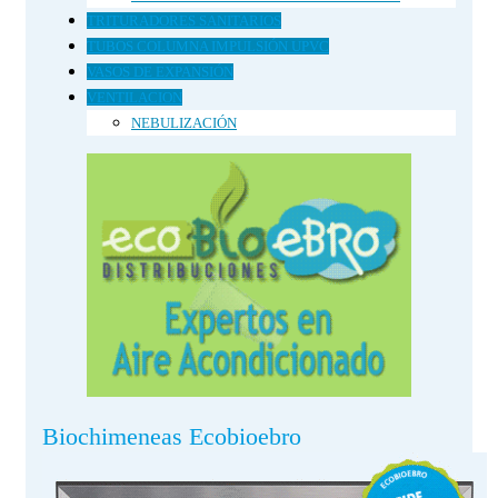
TRITURADORES SANITARIOS
TUBOS COLUMNA IMPULSIÓN UPVC
VASOS DE EXPANSIÓN
VENTILACION
NEBULIZACIÓN
Biochimeneas Ecobioebro