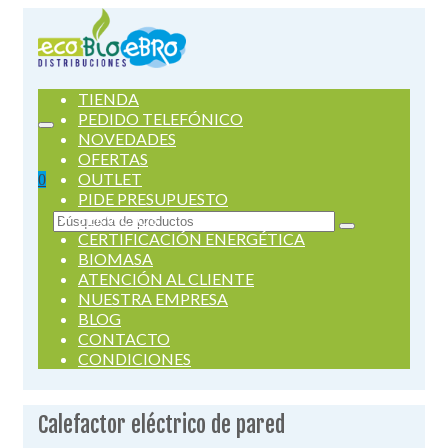
TIENDA
PEDIDO TELEFÓNICO
NOVEDADES
OFERTAS
OUTLET
0
PIDE PRESUPUESTO
SERVICIOS
Buscar
CERTIFICACIÓN ENERGÉTICA
por:
BIOMASA
ATENCIÓN AL CLIENTE
NUESTRA EMPRESA
BLOG
CONTACTO
CONDICIONES
Calefactor eléctrico de pared